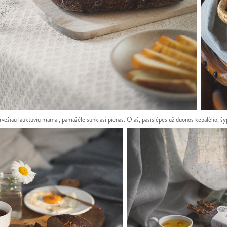
arvežiau lauktuvių mamai, pamažėle sunkiasi pienas. O aš, pasislėpęs už duonos kepalėlio, šy