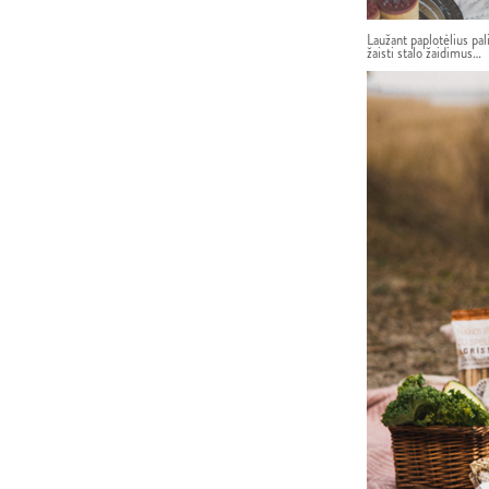
Laužant paplotėlius pal
žaisti stalo žaidimus… 