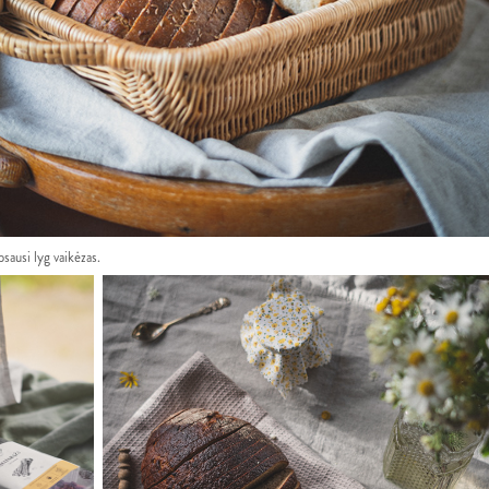
psausi lyg vaikėzas.