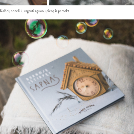
Kalėdų seneliui, ragauti aguonų pieną ir pernakt