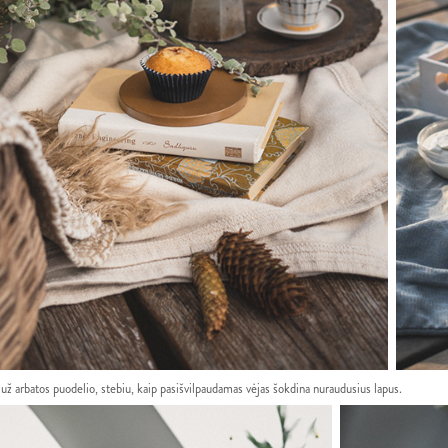
 už arbatos puodelio, stebiu, kaip pasišvilpaudamas vėjas šokdina nuraudusius lapus.