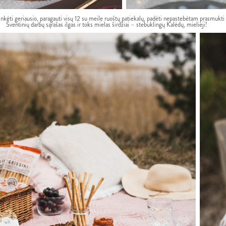
inkėti geriausio, paragauti visų 12 su meile ruoštų patiekalų, padėti nepastebėtam prasmukti 
Šventinių darbų sąrašas ilgas ir toks mielas širdžiai – stebuklingų Kalėdų, mielieji!