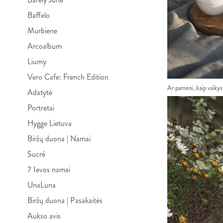
Baffelo
Murbiene
Arcoalbum
Liumy
Vero Cafe: French Edition
Ar pameni, kaip vaikys
Adatytė
Portretai
Hygge Lietuva
Biržų duona | Namai
Sucré
7 Ievos namai
UnaLuna
Biržų duona | Pasakaitės
Aukso avis