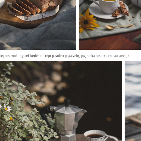
tėj pas močiutę ant kėdės reikėjo pasidėti pagalvėlę, jog ranka pasiektum sausainėlį?