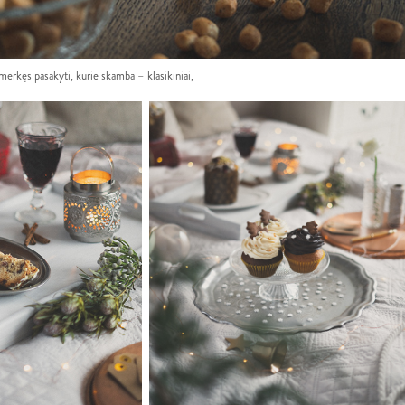
merkęs pasakyti, kurie skamba – klasikiniai,